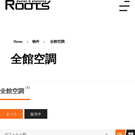
株式会社ルーツ
デザイン＆プランニング
Home
物件
全館空調
全館空調
(1)
全館空調
すべて
販売中
デフォルト順