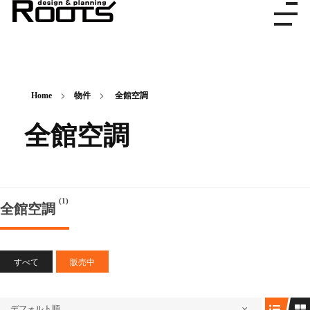
株式会社ルーツ
デザイン＆プランニング
Home
物件
全館空調
全館空調
(1)
全館空調
すべて
販売中
デフォルト順