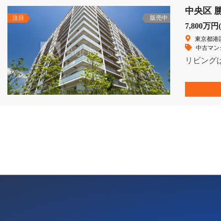
中央区 勝
注目
販売中
7,800万円
東京都港区
中古マン
リビング